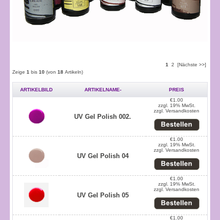
1
2
[Nächste >>]
Zeige
1
bis
10
(von
18
Artikeln)
ARTIKELBILD
ARTIKELNAME-
PREIS
€1.00
zzgl. 19% MwSt.
zzgl.
Versandkosten
UV Gel Polish 002.
€1.00
zzgl. 19% MwSt.
zzgl.
Versandkosten
UV Gel Polish 04
€1.00
zzgl. 19% MwSt.
zzgl.
Versandkosten
UV Gel Polish 05
€1.00