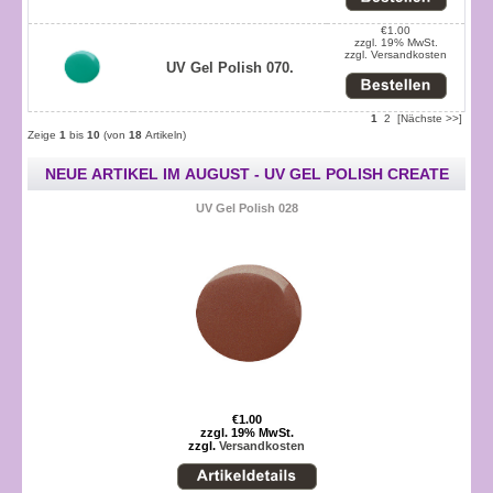
€1.00
zzgl. 19% MwSt.
zzgl.
Versandkosten
UV Gel Polish 070.
1
2
[Nächste >>]
Zeige
1
bis
10
(von
18
Artikeln)
NEUE ARTIKEL IM AUGUST - UV GEL POLISH CREATE
UV Gel Polish 028
€1.00
zzgl. 19% MwSt.
zzgl.
Versandkosten