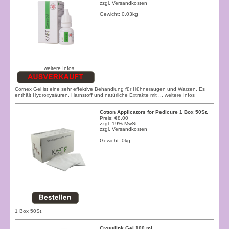
zzgl.
Versandkosten
Gewicht: 0.03kg
... weitere Infos
Cornex Gel ist eine sehr effektive Behandlung für Hühneraugen und Warzen. Es
enthält Hydroxysäuren, Harnstoff und natürliche Extrakte mit
... weitere Infos
Cotton Applicators for Pedicure 1 Box 50St.
Preis: €8.00
zzgl. 19% MwSt.
zzgl.
Versandkosten
Gewicht: 0kg
1 Box 50St.
Crosslink Gel 100 ml.