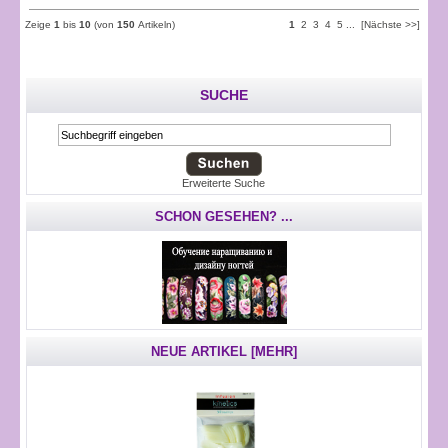
Zeige
1
bis
10
(von
150
Artikeln)
1
2
3
4
5
...
[Nächste >>]
SUCHE
Erweiterte Suche
SCHON GESEHEN? ...
NEUE ARTIKEL [MEHR]