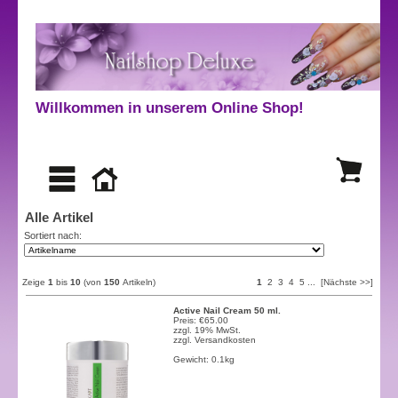
Willkommen in unserem Online Shop!
Alle Artikel
Sortiert nach:
Zeige
1
bis
10
(von
150
Artikeln)
1
2
3
4
5
...
[Nächste >>]
Active Nail Cream 50 ml.
Preis: €65.00
zzgl. 19% MwSt.
zzgl.
Versandkosten
Gewicht: 0.1kg