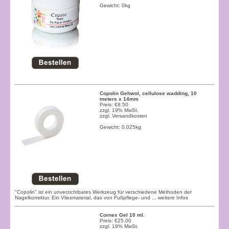
Gewicht: 0kg
Copolin Gehwol, cellulose wadding, 10
meters х 14mm
Preis: €8.50
zzgl. 19% MwSt.
zzgl.
Versandkosten
Gewicht: 0.025kg
"Copolin" ist ein unverzichtbares Werkzeug für verschiedene Methoden der
Nagelkorrektur. Ein Vliesmaterial, das von Fußpflege- und
... weitere Infos
Cornex Gel 10 ml.
Preis: €25.00
zzgl. 19% MwSt.