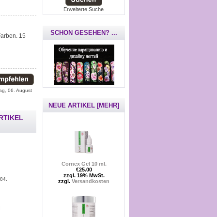
Erweiterte Suche
SCHON GESEHEN? ...
arben. 15
ag, 06. August
NEUE ARTIKEL [MEHR]
RTIKEL
Cornex Gel 10 ml.
€25.00
zzgl. 19% MwSt.
184.
zzgl.
Versandkosten