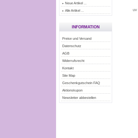
Neue Artikel ...
UV 
Alle Artikel ...
INFORMATION
Preise und Versand
Datenschutz
AGB
Widerrufsrecht
Kontakt
Site Map
Geschenkgutschein FAQ
Aktionskupon
Newsletter abbestellen