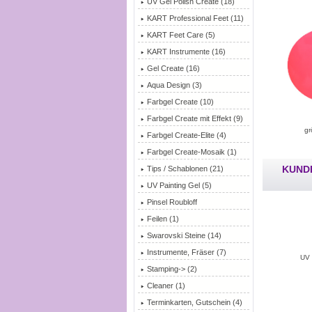
UV Gel Polish Create
(18)
KART Professional Feet (11)
KART Feet Care (5)
KART Instrumente (16)
Gel Create (16)
Aqua Design (3)
Farbgel Create (10)
Farbgel Create mit Effekt (9)
gr
Farbgel Create-Elite (4)
Farbgel Create-Mosaik (1)
KUNDE
Tips / Schablonen (21)
UV Painting Gel (5)
Pinsel Roubloff
Feilen (1)
Swarovski Steine (14)
Instrumente, Fräser (7)
UV 
Stamping-> (2)
Cleaner (1)
Terminkarten, Gutschein (4)