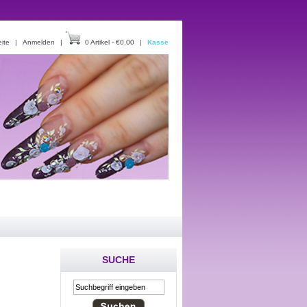
eite
|
Anmelden
|
0 Artikel - €0.00
|
Kasse
SUCHE