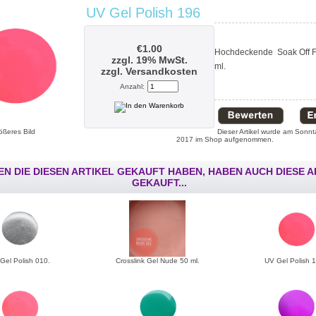
UV Gel Polish 196
€1.00
Hochdeckende Soak Off F
zzgl. 19% MwSt.
ml.
zzgl.
Versandkosten
Anzahl:
ößeres Bild
Dieser Artikel wurde am Sonnt
2017 im Shop aufgenommen.
N DIE DIESEN ARTIKEL GEKAUFT HABEN, HABEN AUCH DIESE A
GEKAUFT...
Gel Polish 010.
Crosslink Gel Nude 50 ml.
UV Gel Polish 